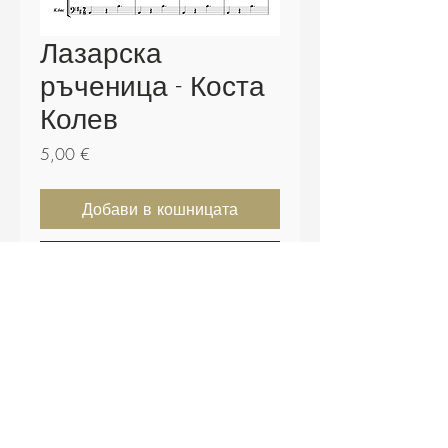
Лазарска
ръченица - Коста
Колев
Цена
5,00 €
Добави в кошницата
Купете сега
Партитура - 24 страници.
Включени щимове и .midi файл.