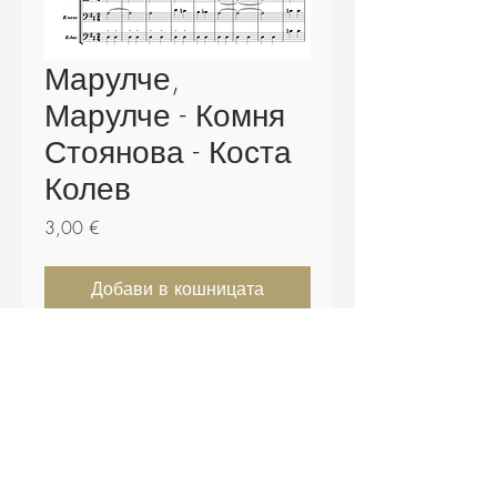
Марулче,
Марулче - Комня
Стоянова - Коста
Колев
Цена
3,00 €
Добави в кошницата
Купете сега
Партитура - 12 страници.
Включени щимове и .midi файл.