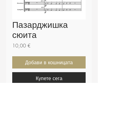
Пазарджишка
сюита
Цена
10,00 €
Добави в кошницата
Купете сега
Пазарджишка сюита - Коста
Колев.
Партитура - 31 страници.
Включени щимове и .midi файл.