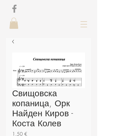
Свищовска
копаница, Орк
Найден Киров -
Коста Колев
Цена
1,50 €