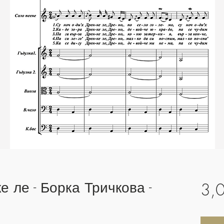
е ле - Борка Тричкова -
3,