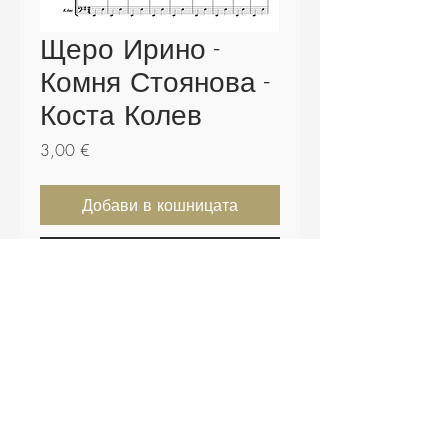
Щеро Ирино -
Комня Стоянова -
Коста Колев
Цена
3,00 €
Добави в кошницата
Купете сега
Партитура - 6 страници.
Включени щимове и .midi файл.